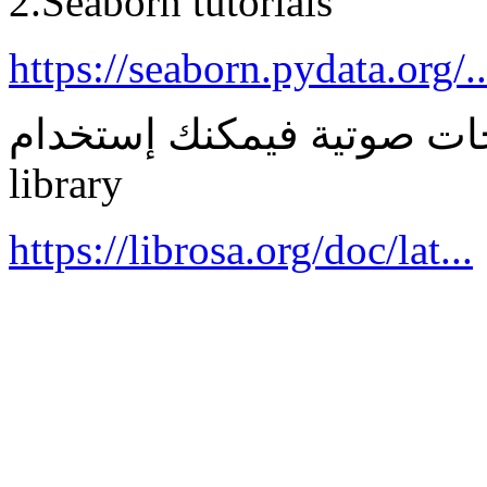
2.Seaborn tutorials
https://seaborn.pydata.org/..
 صوتية فيمكنك إستخدام librosa
library
https://librosa.org/doc/lat...