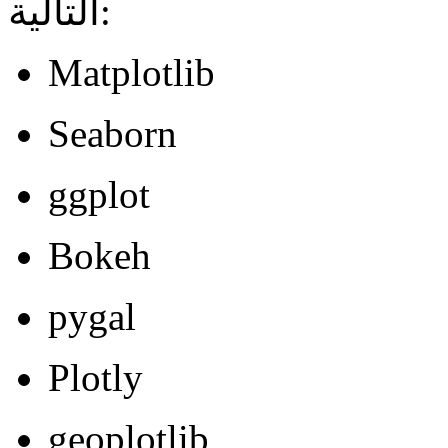
التالية:
Matplotlib
Seaborn
ggplot
Bokeh
pygal
Plotly
geoplotlib