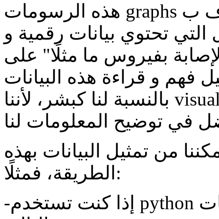
هذه الرسومات graphs تُعرف ب data visualizations و هي
 التي تحتوي بيانات رقمية و
صابة بفيروس ما مثلًا" على
 فهم و قراءة هذه البيانات
بالنسبة لنا كبشر، لأننا visual creatures و بطبيعتنا و الرسومات
كننا من تمثيل البيانات بهذه
الطريقة، فمثلًا:
-إذا كنت تستخدم python يمكنك استخدام أيًا من المكتبات