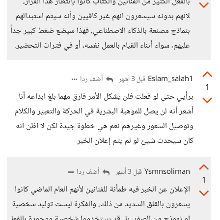
بالفعل الكثير من الفنانين والكتاب كانوا بإنتظار هذا القرار،
لأنهم بدونه سيشعرون انهم غير كافيين وأنه سيتم استبدالهم
بنماذج مصنعة بالذكاء الاصطناعي، فهذا سيضع ضغط كبير جداً
عليهم، سواء أثناء القيام بالعمل نفسه، أو في فترات التحضير.
Eslam_salah1
أضف ردا
قبل 3 أشهر
1
برأيي حتى لو فعلت فلن يشكل الأمر فارق مهما بلغ ابداعه أنا
أشعر أنه لن يصل للموهبة البشرية في الحركة والتعبير والكلام
وتوصيل الشعور وغيرهم نعم هي خطوة جيدة لكن لا اظن أنه
كان سيحدث شيئ لو لم يتم إعلان الخبر
Ysmnsoliman
أضف ردا
قبل 3 أشهر
1
الإعلان عن الخبر فيه طمأنة للفنانين لأنهم العام الماضي كانوا
يشعرون بالقلق الشديد من ذلك، والفكرة ليست توليد شخصية
او نموذج من الصفر، بل قد يستخدموا شخصية موجودة بالفعل