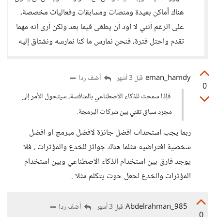
هناك أماكن بعيدة ومنصات ومسابقات وفعاليات مخصصة،
على الرغم أنني لا أود أن يطغى فيما بعد ولكن أرى أنه مهما
تقدم واحتل فترة، فنحن نمارس ما كنا نمارسه ونشتاق إليه
eman_hamdy
أضف ردا
قبل 3 أشهر
0
فإذا سمحت للذكاء الاصطناعي بالمنافسة، سيتحول الأمر إلى
مجرد سباق تقني بين شركات البرمجة.
ربما يجب استحداث افضل جائزة لافضل مبرمج او افضل
شخصية افتراضيه مثلما هناك جوائز للخدع والمؤثرات ، فلا
يوجد فارق بين استخدام الذكاء الاصطناعي وبين استخدام
المؤثرات والخدع لحعل حوت يتكلم مثلا .
Abdelrahman_985
أضف ردا
قبل 3 أشهر
0