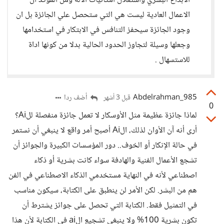
الابداع البشري واستغلال امكانيات الاله ومن المؤكد ان
الاعمال العادية ليست هي التي ستحصل علي الجائزة بل ان
وجود الجائزة سيحفز التنافس في الابتكار في استخدامها
وجعلها وسيلة لتجاوز الحدود الحالية بدلا من كونها اداة
للاستسهال .
Abdelrahman_985
أضف ردا
قبل 3 أشهر
0
لماذا جائزة عظيمة مثل الأوسكار لا تعمل جائزة منفصلة للAi؟
أرى أنه آن الأوان لذلك، الAi أصبح أمر واقع لا ينبغي أن نستمر
في حالة الإنكار أو الخوف.. دور المؤسسات الكبيرة والجوائز أن
تشجع الأعمال الفنية والهادفة سواء كانت بشرية أو ذكاء
اصطناعي لأنه في النهاية مستخدمي الذكاء الاصطناعي في الفن
هم من البشر. لكن الأمر لن ينطبق على الكتابة، سيكون مناسب
في التمثيل فقط. الكتابة التي تحصل على جوائز يشترط أن
تكون بشرية 100% ولا ينبغي تشجيع الai في الكتابة لأن هذا