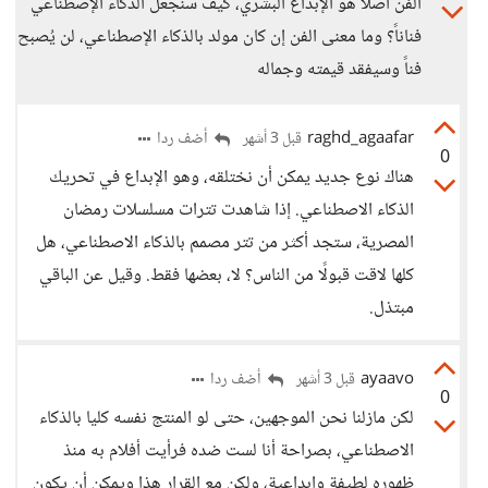
الفن أصلاً هو الإبداع البشري، كيف سنجعل الذكاء الإصطناعي
فناناً؟ وما معنى الفن إن كان مولد بالذكاء الإصطناعي، لن يُصبح
فناً وسيفقد قيمته وجماله
raghd_agaafar
أضف ردا
قبل 3 أشهر
0
هناك نوع جديد يمكن أن نختلقه، وهو الإبداع في تحريك
الذكاء الاصطناعي. إذا شاهدت تترات مسلسلات رمضان
المصرية، ستجد أكثر من تتر مصمم بالذكاء الاصطناعي، هل
كلها لاقت قبولًا من الناس؟ لا، بعضها فقط. وقيل عن الباقي
مبتذل.
ayaavo
أضف ردا
قبل 3 أشهر
0
لكن مازلنا نحن الموجهين، حتى لو المنتج نفسه كليا بالذكاء
الاصطناعي، بصراحة أنا لست ضده فرأيت أفلام به منذ
ظهوره لطيفة وإبداعية، ولكن مع القرار هذا ويمكن أن يكون