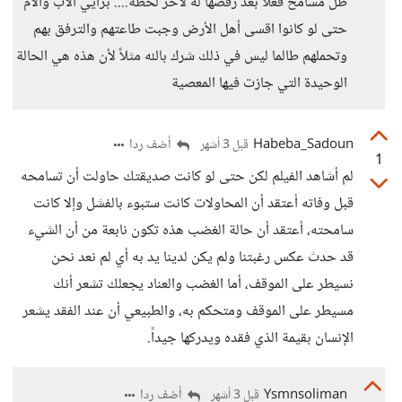
ظل مسامح فعلاً بعد رفضها له لآخر لحظة.... برأيي الأب والام
حتى لو كانوا اقسى أهل الأرض وجبت طاعتهم والترفق بهم
وتحملهم طالما ليس في ذلك شرك بالله مثلاً لأن هذه هي الحالة
الوحيدة التي جازت فيها المعصية
Habeba_Sadoun
أضف ردا
قبل 3 أشهر
1
لم أشاهد الفيلم لكن حتى لو كانت صديقتك حاولت أن تسامحه
قبل وفاته أعتقد أن المحاولات كانت ستبوء بالفشل وإلا كانت
سامحته، أعتقد أن حالة الغضب هذه تكون نابعة من أن الشيء
قد حدث عكس رغبتنا ولم يكن لدينا يد به أي لم نعد نحن
نسيطر على الموقف، أما الغضب والعناد يجعلك تشعر أنك
مسيطر على الموقف ومتحكم به، والطبيعي أن عند الفقد يشعر
الإنسان بقيمة الذي فقده ويدركها جيداً.
Ysmnsoliman
أضف ردا
قبل 3 أشهر