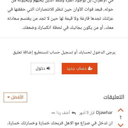
في الإنعزال، بل بوجود المرء وسط الذين يحبهم ويحبونه من
حوله، فبعد فوات الآوان حين تنظر للانتصارات التي حققتها في
عزلتك تجدها فارغة ولا قيمة لها حين لا تجد من يقتسم سعادته
معك، أو من يكون بجانبك في لحظة انكسارك وضعفك.
يرجى الدخول لحسابك أو تسجيل حساب لتستطيع إضافة تعليق
حساب جديد
دخول
التعليقات
الأفضل
Djawhar
أضف ردا
قبل 3 أشهر
1
ان تدخل في صراع مع الاهل فربحك خسارة وخسارتك خسارة،