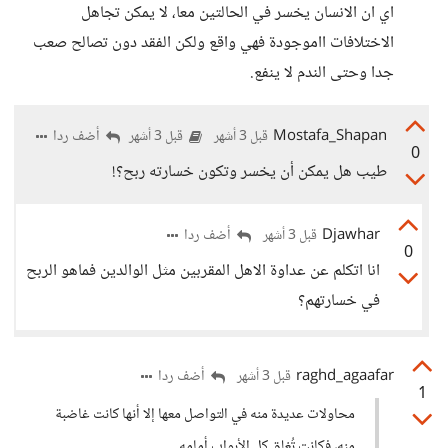
اي ان الانسان يخسر في الحالتين معا، لا يمكن تجاهل
الاختلافات ااموجودة فهي واقع ولكن الفقد دون تصالح صعب
جدا وحتى الندم لا ينفع.
Mostafa_Shapan
أضف ردا
قبل 3 أشهر
قبل 3 أشهر
0
طيب هل يمكن أن يخسر وتكون خسارته ربح؟!
Djawhar
أضف ردا
قبل 3 أشهر
0
انا اتكلم عن عداوة الاهل المقربين مثل الوالدين فماهو الربح
في خسارتهم؟
raghd_agaafar
أضف ردا
قبل 3 أشهر
1
محاولات عديدة منه في التواصل معها إلا أنها كانت غاضبة
منه، فكانت تُغلق كل الأبواب أمامه