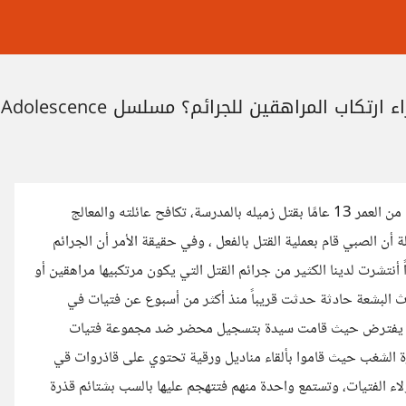
تكاب المراهقين للجرائم؟ مسلسل Adolescence
مسلسل بريطاني مستوحى من قصة حقيقية حيث يتم اتهام صبي يبلغ من العمر 13 عامًا بقتل زميله بالمدرسة، تكافح عائلته والمعالج
أن الصبي قام بعملية القتل بالفعل ، وفي حقيقة الأمر أن الجرائم
ً أنتشرت لدينا الكثير من جرائم القتل التي يكون مرتكبيها مراهقين أو
ث البشعة حادثة حدثت قريباً منذ أكثر من أسبوع عن فتيات في
) كما يفترض حيث قامت سيدة بتسجيل محضر ضد مجموعة فتيات
ثارة الشغب حيث قاموا بألقاء مناديل ورقية تحتوي على قاذروات قي
لاء الفتيات، وتستمع واحدة منهم فتتهجم عليها بالسب بشتائم قذرة