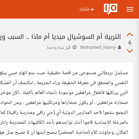
شارك
التربية أم السوشيال ميديا أم ماذا .. السبب وراء ار
6
Mohamed_hosny
قبل سنة واحدة
النفسي والمحقق في معرفة الحقيقة وراء الجريمة ، لنكتشف أن المشكلة 
التي يرتكبها لأطفال مراهقين موجودة بأنحاء العالم بأكمله ، لكن مؤخرا
ضحاياه مراهقين ، أو يكون ضحاياها ومرتكبيها مراهقين ، ومن الحواد
التجمع ينتموا لأحد المدارس الدولية أي (حي راقي ومدرسة راقية
بالمرحلة الإعدادية قاموا أثناء تواجدهم بأحد الكافيهات المحترمة بإ
المكان، وحاولت الأم (صاحبة المحضر) بنصح أبنتها أن لا تصبح مثل هؤ