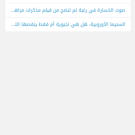
صوت الخسارة في رغبة لم تنضج من فيلم مذكرات مراهقة
السنيما الأوروبية، هل هي نخبوية أم فقط ينقصها التسويق؟