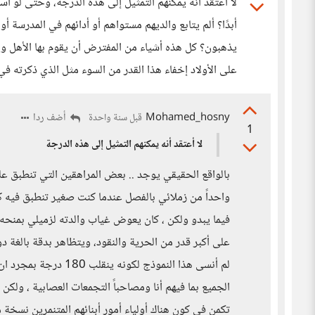
لا أعتقد أنه يمكنهم التمثيل إلى هذه الدرجة، وحتى لو ا
أبدًا؟ ألم يتابع والديهم مستواهم أو أدائهم في المدرسة أ
يذهبون؟ كل هذه أشياء من المفترض أن يقوم بها الأهل و
على الأولاد إخفاء هذا القدر من السوء مثل الذي ذكرته ف
Mohamed_hosny
أضف ردا
قبل سنة واحدة
1
لا أعتقد أنه يمكنهم التمثيل إلى هذه الدرجة
بالواقع الحقيقي يوجد .. بعض المراهقين التي تنطبق عليهم
واحداً من زملائي بالفصل عندما كنت صغير تنطبق فيه 
فيما يبدو ولكن ، كان يعوض غياب والدته لزميلي بمنح
على أكبر قدر من الحرية والنقود، ويتظاهر بدقة بالغة دوما
لم أنسى هذا النموذج ل
الجميع بما فيهم أنا ومصاحباً التجمعات العصابية ، ولكن 
تكمن في كون هناك أولياء أمور أبنائهم المتنمرين نسخة م