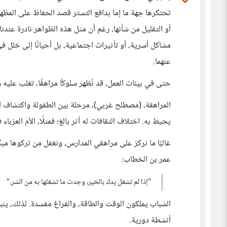
تحتكرها جهة ما إما بدافع التستر قصد الحفاظ على المظهر
أو التقليل من شأنها، رغم أن مثل هذه الظواهر نادرة عندنا، 
مشاكل أسرية، أو تأثيرات اجتماعية، بل أحيانًا إلى خلل في 
عنهما.
حتى في بيئات العمل، قد نُظهر سلوكًا مراهقًا، تغلب عليه 
المراهقة، (مصطلح غربي)، مرحلة بين الطفولة واكتشاف ال
يحيط به. اختلاف الثقافات له أثر بالغ؛ فمثلًا، الأم العزباء
غالبًا ما نركز على مراهقي المدارس، ونغفل من تركوها مبك
عمر بن الخطاب:
"إذا لم تشغل يدك بالخير، وجدت ما تشغلها به من الشر."
الشباب يملكون الوقت والطاقة، والفراغ مفسدة. لذلك، ينب
أنشطة دورية.