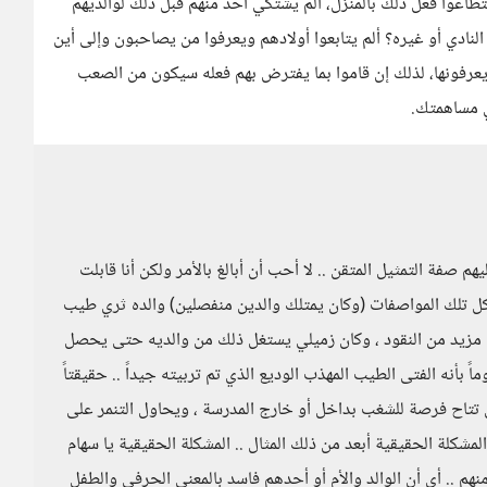
ستطاعوا فعل ذلك بالمنزل، ألم يشتكي أحد منهم قبل ذلك لوالديهم
و النادي أو غيره؟ ألم يتابعوا أولادهم ويعرفوا من يصاحبون وإلى أين
يعرفونها، لذلك إن قاموا بما يفترض بهم فعله سيكون من الصعب
ي مساهمتك.
 صفة التمثيل المتقن .. لا أحب أن أبالغ بالأمر ولكن أنا قابلت
كل تلك المواصفات (وكان يمتلك والدين منفصلين) والده ثري طيب
ه مزيد من النقود ، وكان زميلي يستغل ذلك من والديه حتى يحصل
ً بأنه الفتى الطيب المهذب الوديع الذي تم تربيته جيداً .. حقيقتاً
كونه ينقلب 180 درجة بمجرد ان تتاح فرصة للشغب بداخل أو خارج المدرسة ، ويحاول التنمر على
المشكلة الحقيقية أبعد من ذلك المثال .. المشكلة الحقيقية يا سهام
نهم .. أي أن الوالد والأم أو أحدهم فاسد بالمعنى الحرفي والطفل