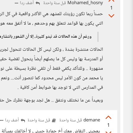
Mohamed_hosny
أضف ردا
قبل سنة واحدة
1
حسناً ربما تكون رؤيتك للمشهد هي الأكثر واقعية في كل الر
التي يكون بها قواعد تتعلق بهم وحدهم ، ما لا أتفق معه هو
ورغم أن هذه الحالات قد تبدو كثيرة، إلا أن الشعور بانتشاره
الحالات منتشرة بشدة ، ولكن ليس كل الحالات تتحول لجريمة
أو المدرسة بها وليس كل ما يصلهم أيضاً يتحول لقضية حق
مشهورة .. وللتأكد يكفي فقط أن تلقي نظرة بسيطة على نوعي
يا محمد من كون الأمر ليس محدود كما تتصور أنت... ونعم ا
في المدارس التي لا توجد بها ضوابط أمن كافية .
وبعيداً عن ما نختلف ونتفق .. هل تجد بوجهة نظرك حل حق
demane
أضف ردا
قبل سنة واحدة
قبل سنة واحدة
1
يعجبني النقاش معك أخ حمادة حسني، لا أخالفك بمسألة ال