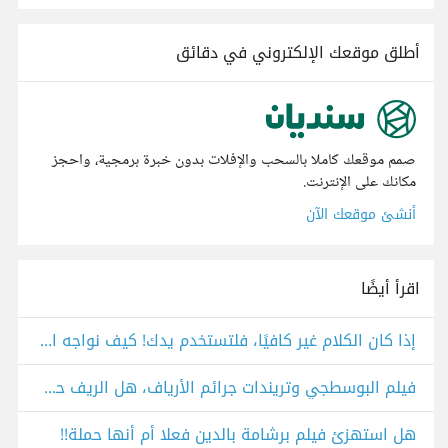
أطلق موقعك الإلكتروني في دقائق
صمم موقعك كاملا بالسحب والإفلات بدون خبرة برمجية، واحجز
مكانك على الإنترنت.
أنشئ موقعك الآن
اقرأ أيضًا
إذا كان الكلام غير كافيًا، فلتستخدم يدك! كيف نواجه التنمر والجرائم في المدارس؟ من مسلسل teach you a lesson!
فيلم البوسطجي وتريندات جرائم الأرياف، هل الريف حقا أكثر أمانا أم أكثر تكتم على الجرائم من المدينة؟
هل استهزئ فيلم برشامة بالدين فعلا أم أنها حملة!!