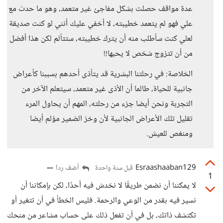
عدة مواقف حصلت بشكل مفاجئ غير متعمد، وهو ما حدث مع
علي فهو لم يتعمد خطيبته، لا أخفي عليك أنني لو كنت صديقة
لعلي كنت سأطلب منه أن يترك خطيبته، ستتألم لكن هذا أفضل
من أن تتزوج شخص لا يحبها!!
الخلاصة: في رحلتنا البشرية قد يتأذى أحدهم بسببنا كأعراض
جانبية للحياة، طالما أن الأذى غير متعمد، سيتعلم الآخر من
التجربة ونحن أيضا جزء من رحلته، المهم أن يحاول المرء
تقليل تلك الأعراض الجانبية لأن وخز الضمير مؤلم أيضا
ومنغص للعيش.
Esraashaaban129
أضف ردا
قبل سنة واحدة
1
لا يمكننا أن نضمن طريقًا لا نخدش فيه أحدًا، لكن بإمكاننا أن
نسير فيه بقدر من الوعي والرحمة. فليس الخطأ في أن تتغير أو
تكتشف ذاتك، بل في أن تفعل ذلك على حساب مشاعر من منحك