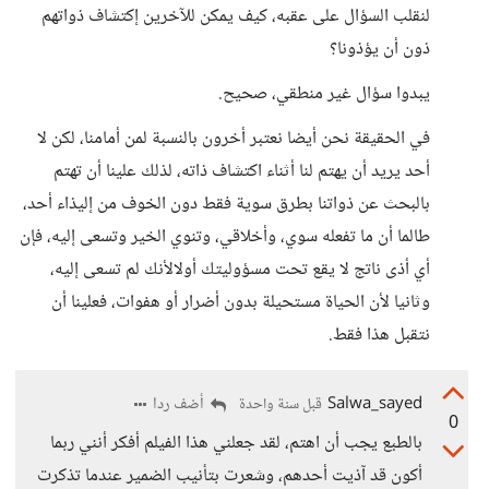
لنقلب السؤال على عقبه، كيف يمكن للآخرين إكتشاف ذواتهم
ذون أن يؤذونا؟
يبدوا سؤال غير منطقي، صحيح.
في الحقيقة نحن أيضا نعتبر أخرون بالنسبة لمن أمامنا، لكن لا
أحد يريد أن يهتم لنا أثناء اكتشاف ذاته، لذلك علينا أن تهتم
بالبحث عن ذواتنا بطرق سوية فقط دون الخوف من إليذاء أحد،
طالما أن ما تفعله سوي، وأخلاقي، وتنوي الخير وتسعى إليه، فإن
أي أذى ناتج لا يقع تحت مسؤوليتك أولالأنك لم تسعى إليه،
وثانيا لأن الحياة مستحيلة بدون أضرار أو هفوات، فعلينا أن
نتقبل هذا فقط.
Salwa_sayed
أضف ردا
قبل سنة واحدة
0
بالطبع يجب أن اهتم، لقد جعلني هذا الفيلم أفكر أنني ربما
أكون قد آذيت أحدهم، وشعرت بتأنيب الضمير عندما تذكرت