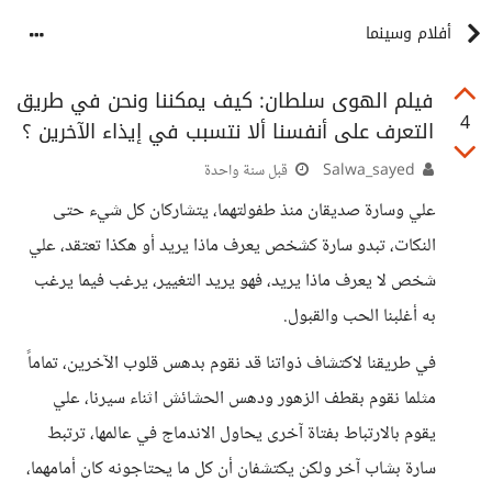
أفلام وسينما
فيلم الهوى سلطان: كيف يمكننا ونحن في طريق
4
التعرف على أنفسنا ألا نتسبب في إيذاء الآخرين ؟
Salwa_sayed
قبل سنة واحدة
علي وسارة صديقان منذ طفولتهما، يتشاركان كل شيء حتى
النكات، تبدو سارة كشخص يعرف ماذا يريد أو هكذا تعتقد، علي
شخص لا يعرف ماذا يريد، فهو يريد التغيير، يرغب فيما يرغب
به أغلبنا الحب والقبول.
في طريقنا لاكتشاف ذواتنا قد نقوم بدهس قلوب الآخرين، تماماً
مثلما نقوم بقطف الزهور ودهس الحشائش اثناء سيرنا، علي
يقوم بالارتباط بفتاة آخرى يحاول الاندماج في عالمها، ترتبط
سارة بشاب آخر ولكن يكتشفان أن كل ما يحتاجونه كان أمامهما،