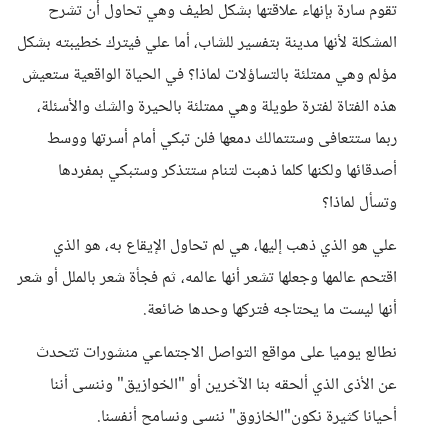
تقوم سارة بإنهاء علاقتها بشكل لطيف وهي تحاول أن تشرح
المشكلة لأنها مدينة بتفسير للشاب، أما علي فيترك خطيبته بشكل
مؤلم وهي ممتلئة بالتساؤلات لماذا؟ في الحياة الواقعية ستعيش
هذه الفتاة لفترة طويلة وهي ممتلئة بالحيرة والشك والأسئلة،
ربما ستتعافى وستتمالك دمعها فلن تبكي أمام أسرتها ووسط
أصدقائها ولكنها كلما ذهبت لتنام ستتذكر وستبكي بمفردها
وتسأل لماذا؟
علي هو الذي ذهب إليها، هي لم تحاول الإيقاع به، هو الذي
اقتحم عالمها وجعلها تشعر أنها عالمه، ثم فجأة شعر بالملل أو شعر
أنها ليست ما يحتاجه فتركها وحدها ضائعة.
نطالع يوميا على مواقع التواصل الاجتماعي منشورات تتحدث
عن الأذى الذي ألحقه بنا الآخرين أو "الخوازيق" وننسى أننا
أحيانا كثيرة نكون"الخازوق" ننسى ونسامح أنفسنا.