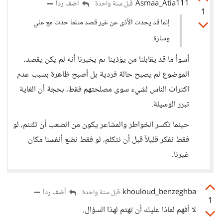
Asmaa_Atia111
أضف ردا
قبل سنة واحدة
1
إنما قد يحدث الأذى عن غير قصد مثلما حدث مع علي
وسارة
أسوأ ما قد يقابلنا من يؤذينا ثم يخبرنا أنه لم يكن يقصد،
الموضوع لم يصبح حالة فردية بل أصبح ظاهرة بسبب عدم
اكتراث الناس لشيء سوى مصلحتهم فقط، بحجة أن الغاية
تبرر الوسيلة.
حينما تكسر الخواطر والمشاعر يكون من الصعب أن تلتئم، لو
فقط نفكر قليلاً قبل أن نتكلم، لو فقط نضع أنفسنا مكان
غيرنا.
khouloud_benzeghba
أضف ردا
قبل سنة واحدة
1
لا أفهم لماذا عليك أن تهتم لهذا السؤال.