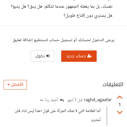
نفسك، بل بما يفعله الجمهور عندما تتكلم: هل يثق؟ هل يتبع؟
هل يشتري دون إقناع طويل؟
يرجى الدخول لحسابك أو تسجيل حساب لتستطيع إضافة تعليق
حساب جديد
دخول
التعليقات
الأفضل
raghd_agaafar
أضف ردا
قبل 7 أشهر
1
أما العلامة التي لا تملك الجرأة على قول «هذا ليس لنا»، فلن
تُحترم.