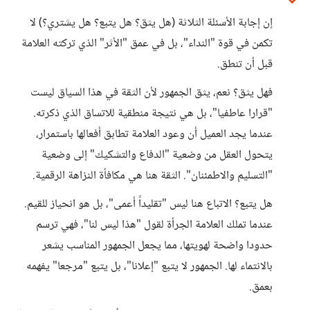
إن إجابة الأسئلة الثلاثة (هل يثق؟ هل يتبع؟ هل يشتري؟) لا
تكمن في قوة "النداء"، بل في عمق "الأثر" الذي تركته العلامة
قبل أن تنطق.
فهل يثق؟ نعم، يثق الجمهور لأن الثقة في هذا السياق ليست
"قرارا عاطفيا"، بل هي نتيجة منطقية للاتساق الذي ذكرته.
عندما يجد العميل أن وعود العلامة تطابق أفعالها باستمرار،
يتحول العقل من وضعية "الدفاع والتشكيك" إلى وضعية
"التسليم والاطمئنان". الثقة هنا هي مكافأة النزاهة الرقمية.
هل يتبع؟ الاتباع هنا ليس "تقليداً أعمى"، بل هو انحياز للقيم.
عندما تملك العلامة الجرأة لقول "هذا ليس لنا"، فهي ترسم
حدودا واضحة لهويتها، مما يجعل الجمهور المناسب يشعر
بالانتماء لها. الجمهور لا يتبع "إعلانا"، بل يتبع "مرجعا" يفهمه
بعمق.