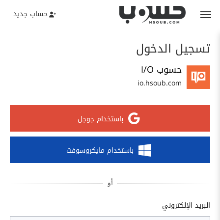
حساب جديد
تسجيل الدخول
حسوب I/O
io.hsoub.com
باستخدام جوجل
باستخدام مايكروسوفت
البريد الإلكتروني