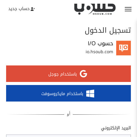
حساب جديد
تسجيل الدخول
حسوب I/O
io.hsoub.com
باستخدام جوجل
باستخدام مايكروسوفت
البريد الإلكتروني