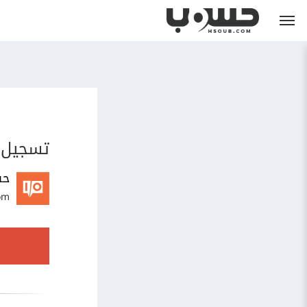
تسجيل 
حس
om