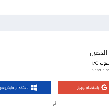
الدخول
وب I/O
io.hsoub.c
باستخدام جوجل
باستخدام مايكروسو