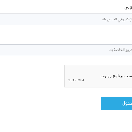
روني
دخول