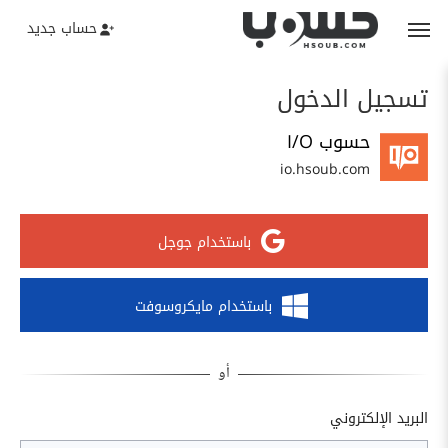
حساب جديد
تسجيل الدخول
حسوب I/O
io.hsoub.com
باستخدام جوجل
باستخدام مايكروسوفت
البريد الإلكتروني