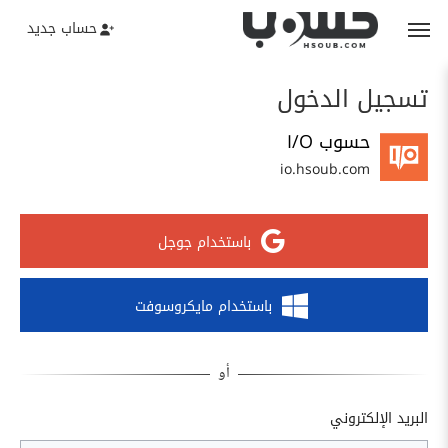
حساب جديد
تسجيل الدخول
حسوب I/O
io.hsoub.com
باستخدام جوجل
باستخدام مايكروسوفت
البريد الإلكتروني