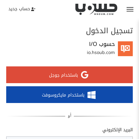
حساب جديد
تسجيل الدخول
حسوب I/O
io.hsoub.com
باستخدام جوجل
باستخدام مايكروسوفت
البريد الإلكتروني