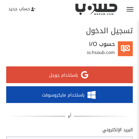
حساب جديد
تسجيل الدخول
حسوب I/O
io.hsoub.com
باستخدام جوجل
باستخدام مايكروسوفت
البريد الإلكتروني