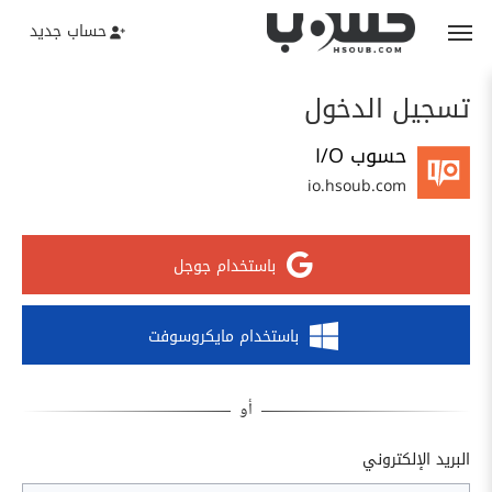
حساب جديد
تسجيل الدخول
حسوب I/O
io.hsoub.com
باستخدام جوجل
باستخدام مايكروسوفت
البريد الإلكتروني