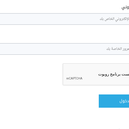
روني
دخول