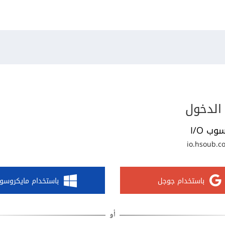
الدخول
وب I/O
io.hsoub.c
باستخدام جوجل
باستخدام مايكروسو