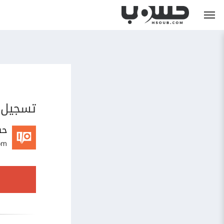
تسجيل 
حس
om