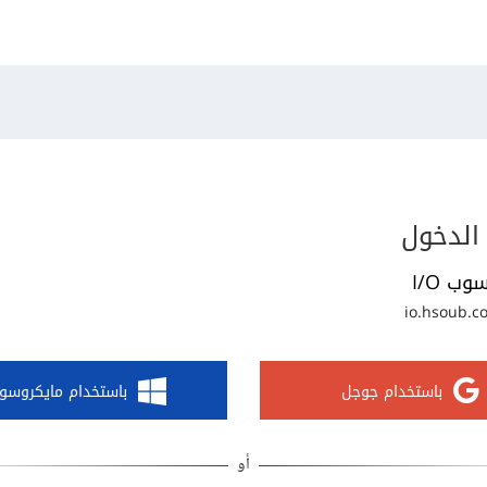
الدخول
وب I/O
io.hsoub.c
باستخدام جوجل
باستخدام مايكروسو