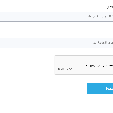
روني
دخول