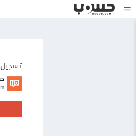
تسجيل 
حس
om