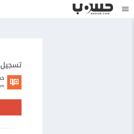
تسجيل 
حس
om