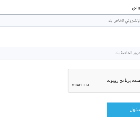
روني
دخول