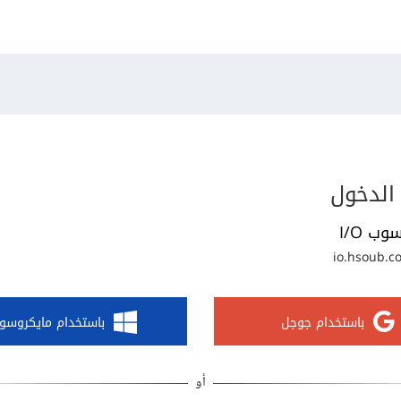
الدخول
وب I/O
io.hsoub.c
باستخدام جوجل
باستخدام مايكروسو