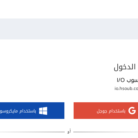
الدخول
وب I/O
io.hsoub.c
باستخدام جوجل
باستخدام مايكروسو