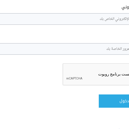
روني
دخول