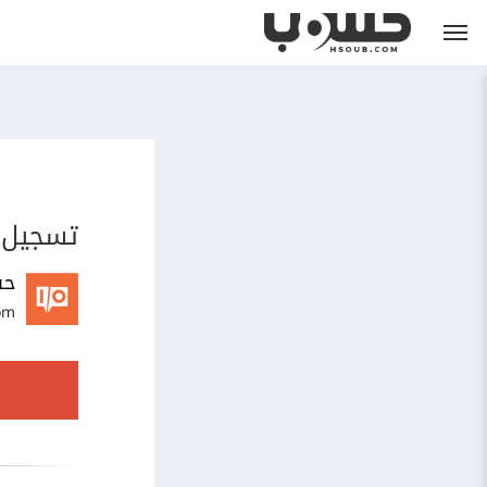
تسجيل 
حس
om