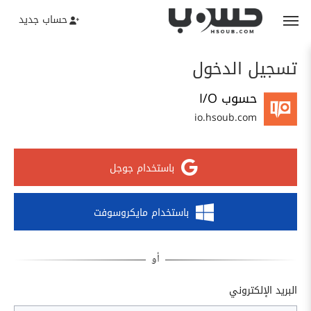
حساب جديد
تسجيل الدخول
حسوب I/O
io.hsoub.com
باستخدام جوجل
باستخدام مايكروسوفت
البريد الإلكتروني