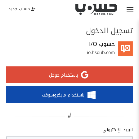
حساب جديد
تسجيل الدخول
حسوب I/O
io.hsoub.com
باستخدام جوجل
باستخدام مايكروسوفت
البريد الإلكتروني