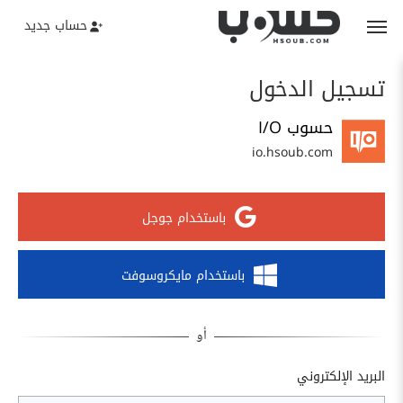
حساب جديد
تسجيل الدخول
حسوب I/O
io.hsoub.com
باستخدام جوجل
باستخدام مايكروسوفت
البريد الإلكتروني