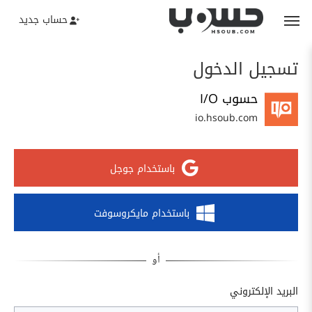
حساب جديد
تسجيل الدخول
حسوب I/O
io.hsoub.com
باستخدام جوجل
باستخدام مايكروسوفت
البريد الإلكتروني