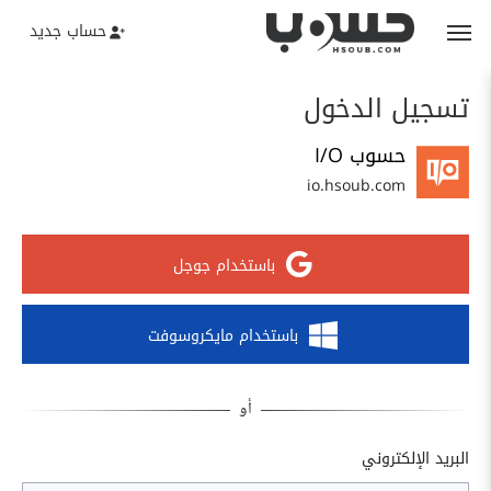
حساب جديد
تسجيل الدخول
حسوب I/O
io.hsoub.com
باستخدام جوجل
باستخدام مايكروسوفت
البريد الإلكتروني