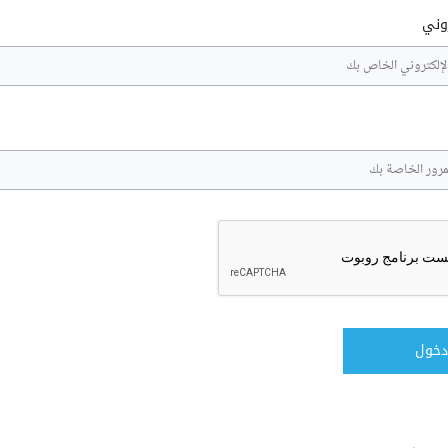
روني
دخول