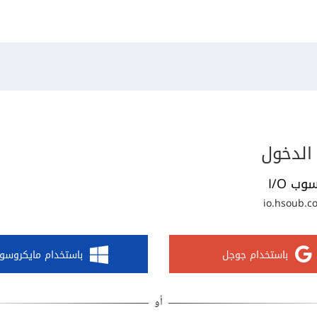
الدخول
وب I/O
io.hsoub.c
باستخدام جوجل
باستخدام مايكروسو