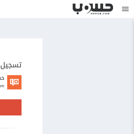
تسجيل 
حس
om