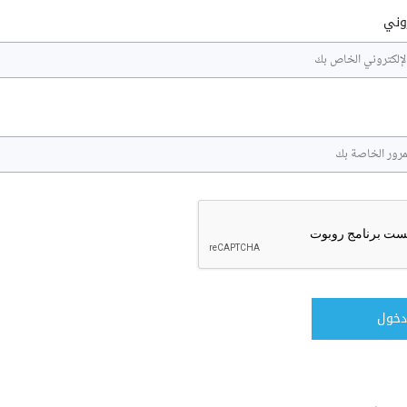
روني
دخول