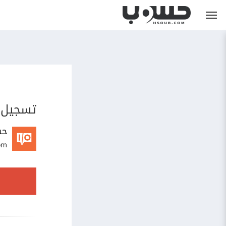
تسجيل 
حس
om