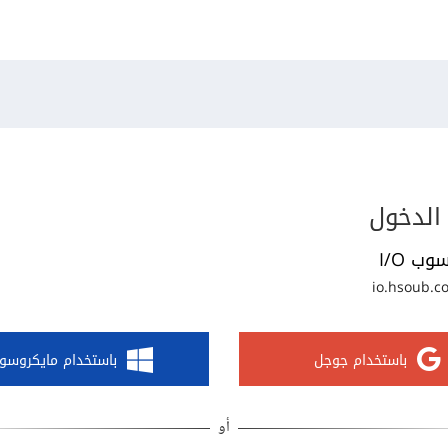
الدخول
وب I/O
io.hsoub.c
باستخدام جوجل
باستخدام مايكروسو