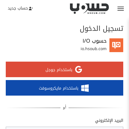
حساب جديد
تسجيل الدخول
حسوب I/O
io.hsoub.com
باستخدام جوجل
باستخدام مايكروسوفت
البريد الإلكتروني