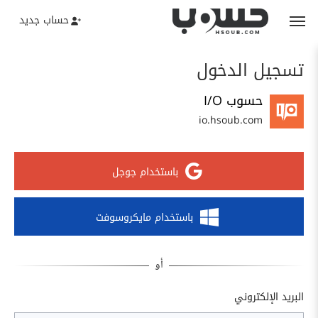
حساب جديد
تسجيل الدخول
حسوب I/O
io.hsoub.com
باستخدام جوجل
باستخدام مايكروسوفت
البريد الإلكتروني