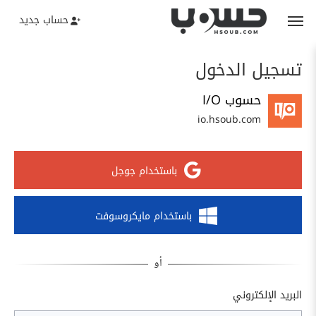
حساب جديد
تسجيل الدخول
حسوب I/O
io.hsoub.com
باستخدام جوجل
باستخدام مايكروسوفت
البريد الإلكتروني