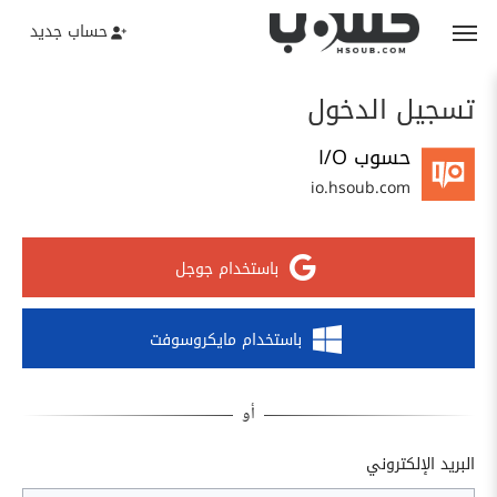
حساب جديد
تسجيل الدخول
حسوب I/O
io.hsoub.com
باستخدام جوجل
باستخدام مايكروسوفت
البريد الإلكتروني