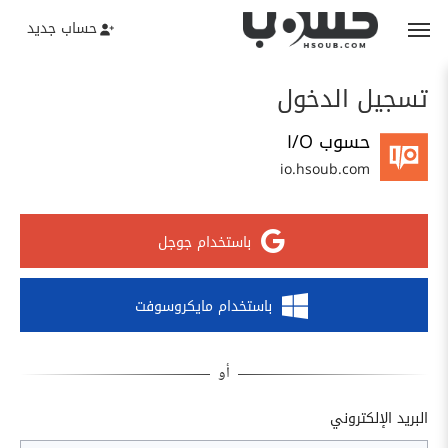
حساب جديد
تسجيل الدخول
حسوب I/O
io.hsoub.com
باستخدام جوجل
باستخدام مايكروسوفت
البريد الإلكتروني