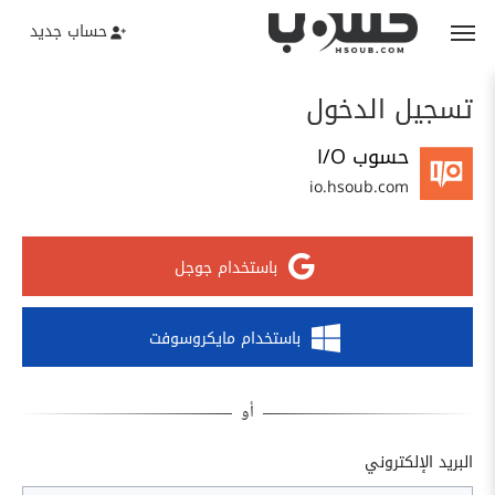
حساب جديد
تسجيل الدخول
حسوب I/O
io.hsoub.com
باستخدام جوجل
باستخدام مايكروسوفت
البريد الإلكتروني