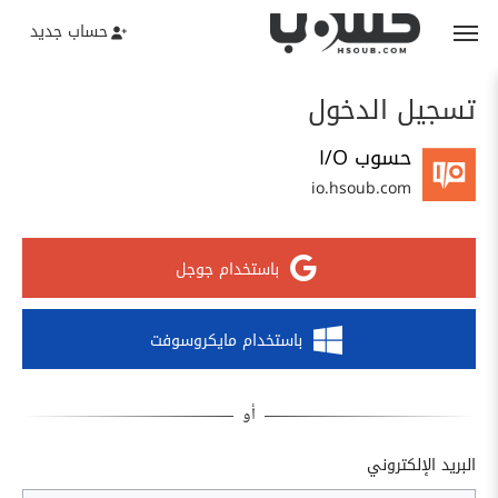
حساب جديد
تسجيل الدخول
حسوب I/O
io.hsoub.com
باستخدام جوجل
باستخدام مايكروسوفت
البريد الإلكتروني