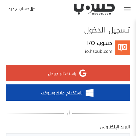
حساب جديد
تسجيل الدخول
حسوب I/O
io.hsoub.com
باستخدام جوجل
باستخدام مايكروسوفت
البريد الإلكتروني