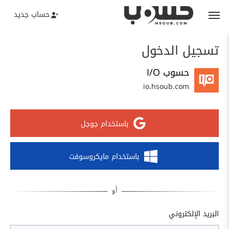
حساب جديد
تسجيل الدخول
حسوب I/O
io.hsoub.com
باستخدام جوجل
باستخدام مايكروسوفت
البريد الإلكتروني