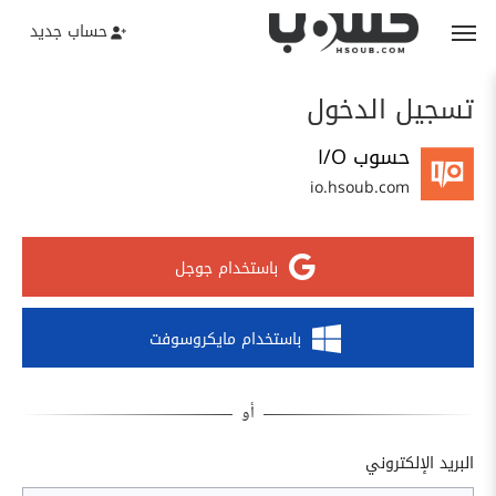
حساب جديد
تسجيل الدخول
حسوب I/O
io.hsoub.com
باستخدام جوجل
باستخدام مايكروسوفت
البريد الإلكتروني