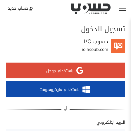
حساب جديد
تسجيل الدخول
حسوب I/O
io.hsoub.com
باستخدام جوجل
باستخدام مايكروسوفت
البريد الإلكتروني