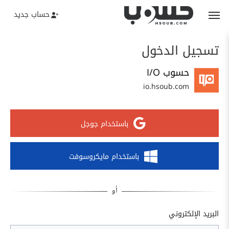
حساب جديد
تسجيل الدخول
حسوب I/O
io.hsoub.com
باستخدام جوجل
باستخدام مايكروسوفت
البريد الإلكتروني