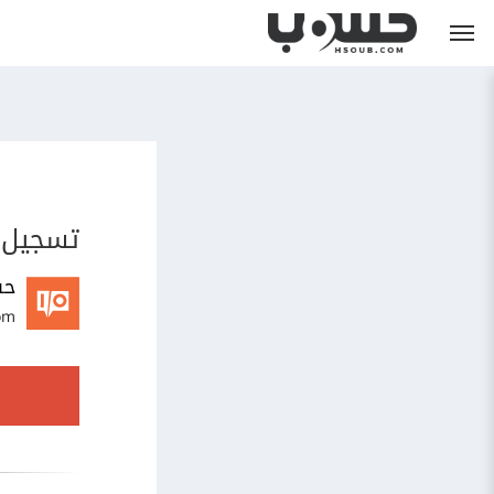
تسجيل 
حس
om