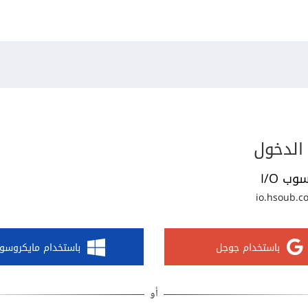
الدخول
وب I/O
io.hsoub.c
باستخدام جوجل
باستخدام مايكروسو