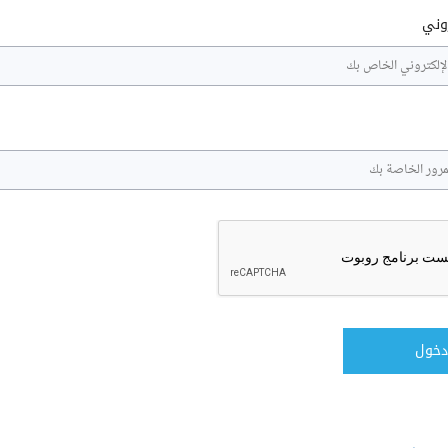
روني
دخول