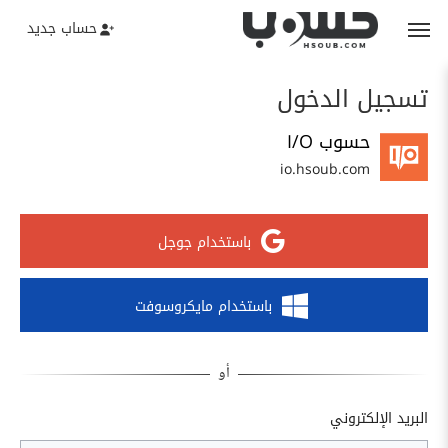
حساب جديد
تسجيل الدخول
حسوب I/O
io.hsoub.com
باستخدام جوجل
باستخدام مايكروسوفت
البريد الإلكتروني