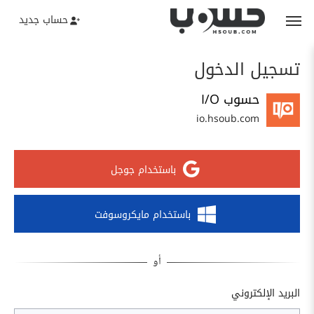
حساب جديد
تسجيل الدخول
حسوب I/O
io.hsoub.com
باستخدام جوجل
باستخدام مايكروسوفت
البريد الإلكتروني