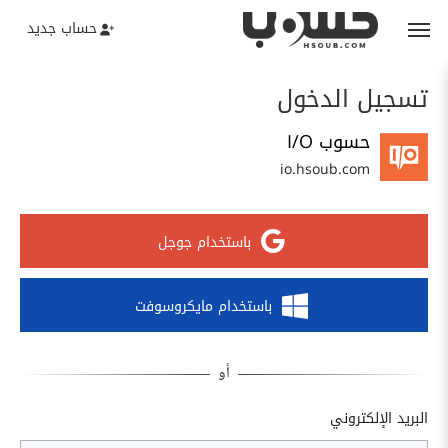
حساب جديد
تسجيل الدخول
حسوب I/O
io.hsoub.com
باستخدام جوجل
باستخدام مايكروسوفت
البريد الإلكتروني