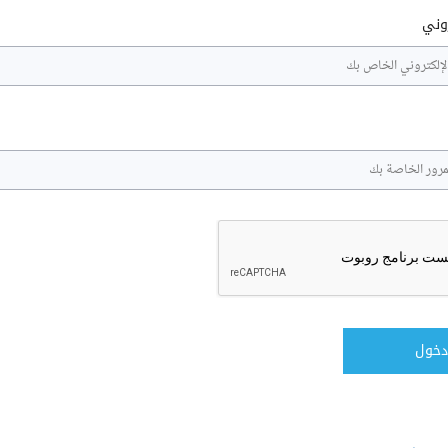
روني
دخول