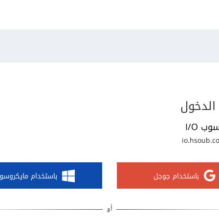
الدخول
وب I/O
io.hsoub.c
باستخدام جوجل
باستخدام مايكروسو