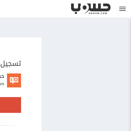
تسجيل 
حس
om