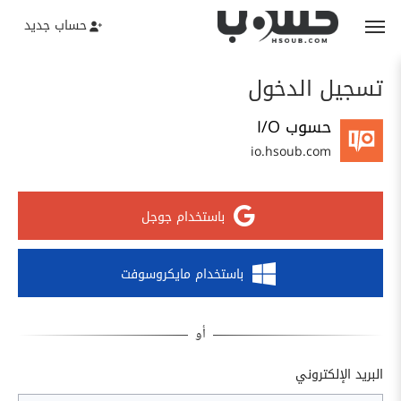
حساب جديد
تسجيل الدخول
حسوب I/O
io.hsoub.com
باستخدام جوجل
باستخدام مايكروسوفت
البريد الإلكتروني