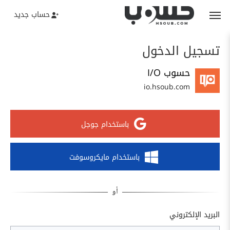
حساب جديد
تسجيل الدخول
حسوب I/O
io.hsoub.com
باستخدام جوجل
باستخدام مايكروسوفت
البريد الإلكتروني