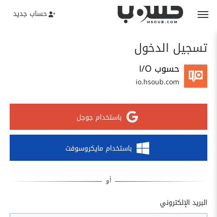
حساب جديد
تسجيل الدخول
حسوب I/O
io.hsoub.com
باستخدام جوجل
باستخدام مايكروسوفت
البريد الإلكتروني