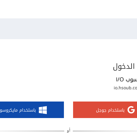
الدخول
وب I/O
io.hsoub.c
باستخدام جوجل
باستخدام مايكروسو