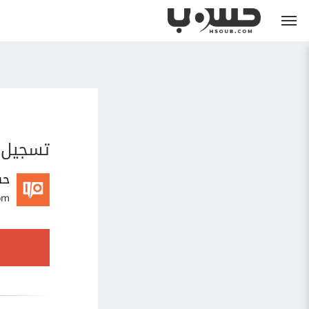
تسجيل 
حس
om