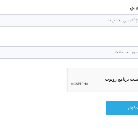
روني
دخول