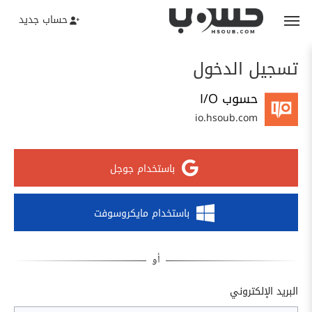
حساب جديد
تسجيل الدخول
حسوب I/O
io.hsoub.com
باستخدام جوجل
باستخدام مايكروسوفت
البريد الإلكتروني