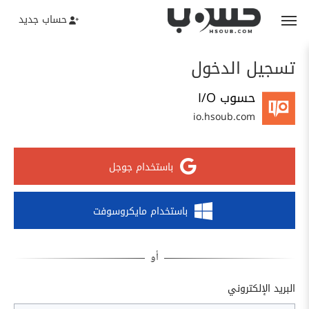
حساب جديد
تسجيل الدخول
حسوب I/O
io.hsoub.com
باستخدام جوجل
باستخدام مايكروسوفت
البريد الإلكتروني