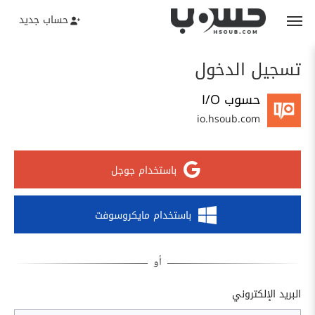
حساب جديد
تسجيل الدخول
حسوب I/O
io.hsoub.com
باستخدام جوجل
باستخدام مايكروسوفت
البريد الإلكتروني