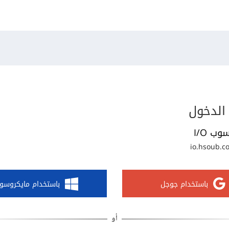
الدخول
وب I/O
io.hsoub.c
باستخدام جوجل
باستخدام مايكروسو