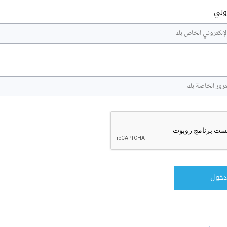
روني
دخول