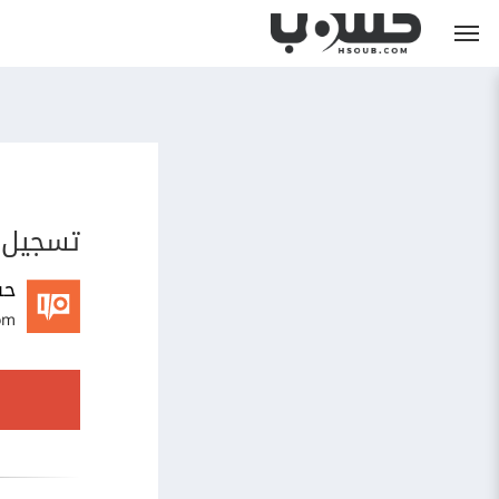
تسجيل 
حس
om